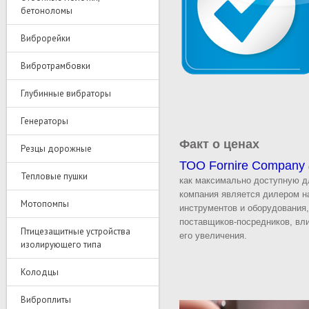
бетоноломы
Виброрейки
Вибротрамбовки
Глубинные вибраторы
Генераторы
Факт о ценах
Резцы дорожные
ТОО Fornire Company
Тепловые пушки
как максимально доступную д
компания является дилером н
Мотопомпы
инструментов и оборудования
поставщиков-посредников, вл
Птицезащитные устройства
его увеличения.
изолирующего типа
Колодцы
Виброплиты