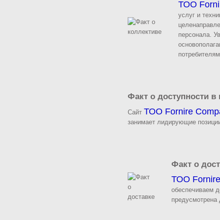
ТОО Forn
услуг и техн
целенаправле
персонала. У
основополага
потребителям
Факт о доступности в 
ТОО Fornire Com
Сайт
занимает лидирующие позиции
Факт о дос
ТОО Fornir
обеспечиваем д
предусмотрена 