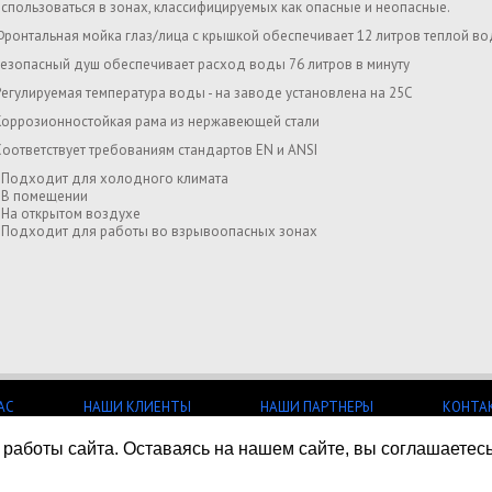
использоваться в зонах, классифицируемых как опасные и неопасные.
Фронтальная мойка глаз/лица с крышкой обеспечивает 12 литров теплой вод
Безопасный душ обеспечивает расход воды 76 литров в минуту
Регулируемая температура воды - на заводе установлена на 25C
Коррозионностойкая рама из нержавеющей стали
Соответствует требованиям стандартов EN и ANSI
- Подходит для холодного климата
- В помещении
- На открытом воздухе
- Подходит для работы во взрывоопасных зонах
АС
НАШИ КЛИЕНТЫ
НАШИ ПАРТНЕРЫ
КОНТА
работы сайта. Оставаясь на нашем сайте, вы соглашаетес