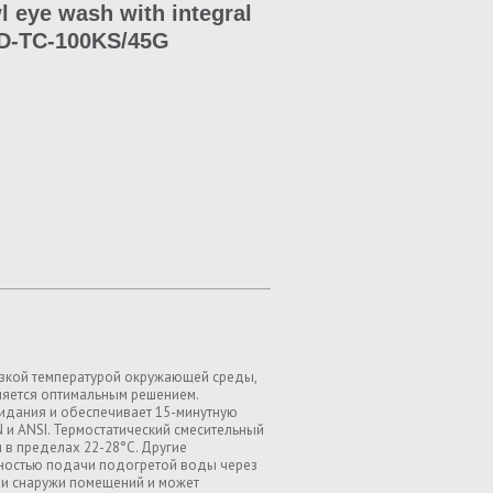
 eye wash with integral
TD-TC-100KS/45G
зкой температурой окружающей среды,
вляется оптимальным решением.
идания и обеспечивает 15-минутную
 и ANSI. Термостатический смесительный
в пределах 22-28°C. Другие
ностью подачи подогретой воды через
к и снаружи помещений и может