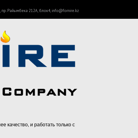
 пр. Райымбека 212А, блок4, info@fornire.kz
е качество, и работать только с