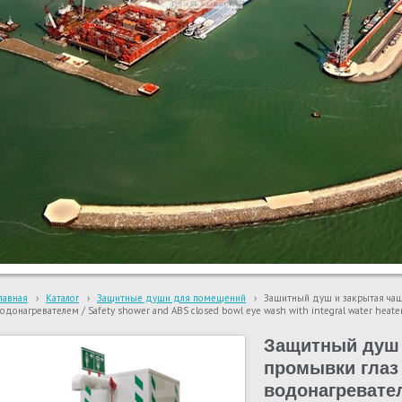
лавная
›
Каталог
›
Защитные души для помещений
›
Защитный душ и закрытая чаш
одонагревателем / Safety shower and ABS closed bowl eye wash with integral water heat
Защитный душ 
промывки глаз
водонагревател