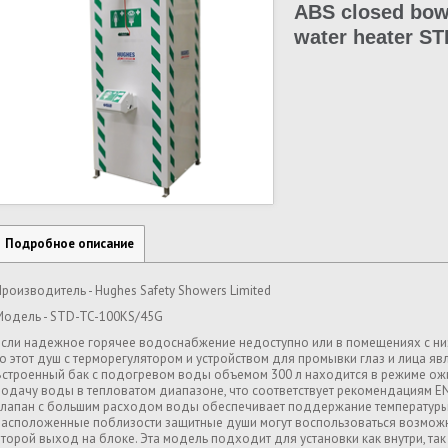
ABS closed bowl
water heater S
Подробное описание
Производитель - Hughes Safety Showers Limited
Модель - STD-TC-100KS/45G
Если надежное горячее водоснабжение недоступно или в помещениях с ни
то этот душ с терморегулятором и устройством для промывки глаз и лица я
Встроенный бак с подогревом воды объемом 300 л находится в режиме ож
подачу воды в тепловатом диапазоне, что соответствует рекомендациям EN
клапан с большим расходом воды обеспечивает поддержание температуры 
расположенные поблизости защитные души могут воспользоваться возмож
второй выход на блоке. Эта модель подходит для установки как внутри, та