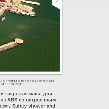
а для промывки глаз из ABS со встроенным
er STD-TC-100KS/45G
и закрытая чаша для
 из ABS со встроенным
ем / Safety shower and