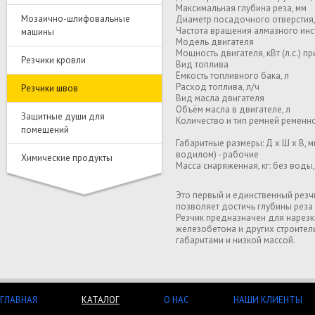
Максимальная глубина реза, мм
Мозаично-шлифовальные
Диаметр посадочного отверстия,
Частота вращения алмазного инс
машины
Модель двигателя
Мощность двигателя, кВт (л.с.) пр
Резчики кровли
Вид топлива
Ёмкость топливного бака, л
Расход топлива, л/ч
Резчики швов
Вид масла двигателя
Объём масла в двигателе, л
Защитные души для
Количество и тип ремней ременн
помещений
Габаритные размеры: Д x Ш x В, м
водилом) - рабочие
Химические продукты
Масса снаряженная, кг: без воды
Это первый и единственный резчи
позволяет достичь глубины реза 
Резчик предназначен для нарезки
железобетона и других строител
габаритами и низкой массой.
ГЛАВНАЯ
КАТАЛОГ
О НАС
НАШИ КЛИЕНТЫ