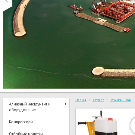
Главная
›
Каталог
›
Резчики швов
›
Алмазный инструмент и
оборудование
Компрессоры
Отбойные молотки,